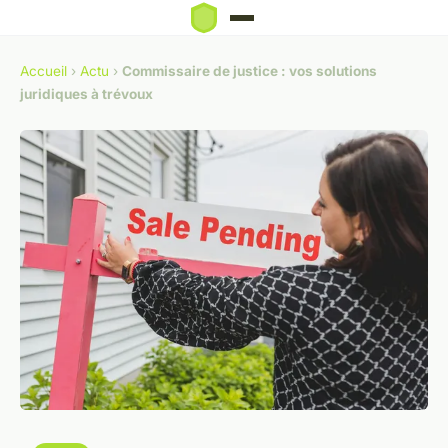
Accueil
›
Actu
›
Commissaire de justice : vos solutions
juridiques à trévoux