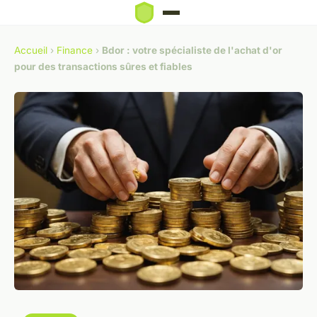
Accueil
›
Finance
›
Bdor : votre spécialiste de l'achat d'or
pour des transactions sûres et fiables