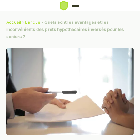
Accueil
›
Banque
›
Quels sont les avantages et les
inconvénients des prêts hypothécaires inversés pour les
seniors ?