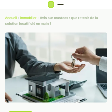
Accueil
›
Immobilier
›
Avis sur masteos : que retenir de la
solution locatif clé en main ?